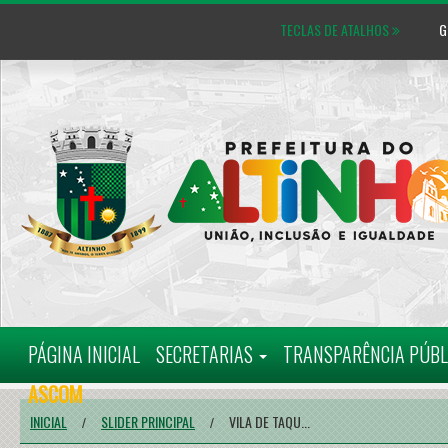
TECLAS DE ATALHOS
GL
MAPA DO SITE
CARTA D
PÁGINA INICIAL
SECRETARIAS
TRANSPARÊNCIA PÚB
ASCOM
INICIAL
SLIDER PRINCIPAL
VILA DE TAQU...
/
/