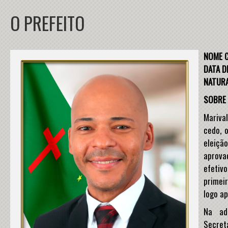
O PREFEITO
NOME 
DATA D
NATURA
SOBRE 
Marival
cedo, 
eleiçã
aprova
efetivo
primei
logo ap
Na ad
Secret