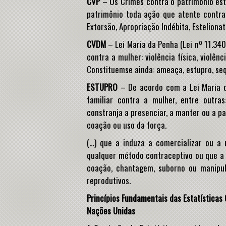
CVP
– Os Crimes contra o patrimônio estã
patrimônio toda ação que atente contra
Extorsão, Apropriação Indébita, Esteliona
CVDM
– Lei Maria da Penha (Lei nº 11.340
contra a mulher: violência física, violênc
Constituemse ainda: ameaça, estupro, seq
ESTUPRO
– De acordo com a Lei Maria da
familiar contra a mulher, entre outra
constranja a presenciar, a manter ou a p
coação ou uso da força.
(…) que a induza a comercializar ou a 
qualquer método contraceptivo ou que a f
coação, chantagem, suborno ou manipula
reprodutivos.
Princípios Fundamentais das Estatísticas 
Nações Unidas