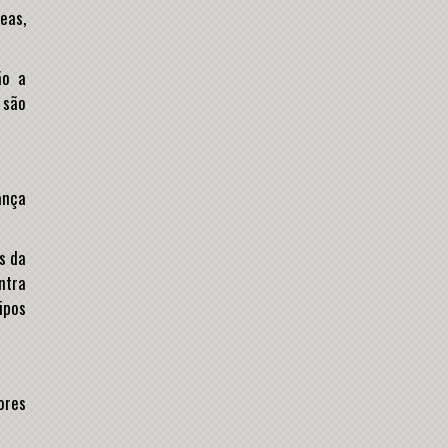
eas,
ão a
 são
ança
s da
ontra
ipos
ores