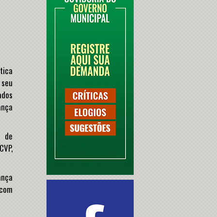
tica
 seu
ados
ança
o de
CVP,
ança
 com