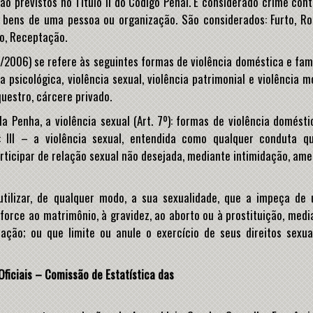
o previstos no Título II do Código Penal. É considerado crime cont
 bens de uma pessoa ou organização. São considerados: Furto, Ro
to, Receptação.
/2006) se refere às seguintes formas de violência doméstica e fami
ia psicológica, violência sexual, violência patrimonial e violência m
uestro, cárcere privado.
 Penha, a violência sexual (Art. 7º): formas de violência domésti
s: III – a violência sexual, entendida como qualquer conduta q
articipar de relação sexual não desejada, mediante intimidação, ame
utilizar, de qualquer modo, a sua sexualidade, que a impeça de 
orce ao matrimônio, à gravidez, ao aborto ou à prostituição, medi
ção; ou que limite ou anule o exercício de seus direitos sexua
Oficiais – Comissão de Estatística das