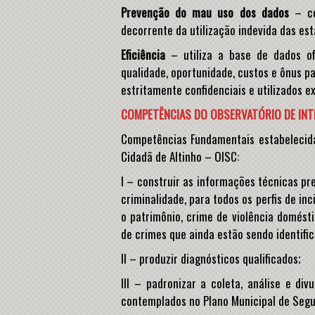
Prevenção do mau uso dos dados
– cor
decorrente da utilização indevida das est
Eficiência
– utiliza a base de dados ofi
qualidade, oportunidade, custos e ônus pa
estritamente confidenciais e utilizados ex
COMPETÊNCIAS DO OBSERVATÓRIO DE INTE
Competências Fundamentais estabelecida
Cidadã de Altinho – OISC:
I – construir as informações técnicas pr
criminalidade, para todos os perfis de inc
o patrimônio, crime de violência domésti
de crimes que ainda estão sendo identifi
II – produzir diagnósticos qualificados;
III – padronizar a coleta, análise e di
contemplados no Plano Municipal de Segu