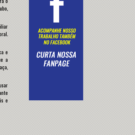
ra o
ubo,
liar
oral.
ca e
ue a
aça,
usar
ante
is e