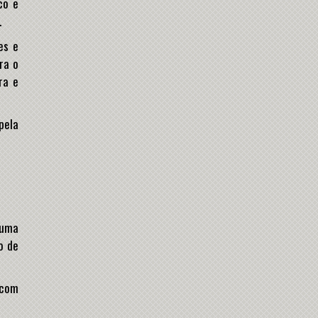
co e
.
es e
ra o
ra e
pela
 uma
o de
 com