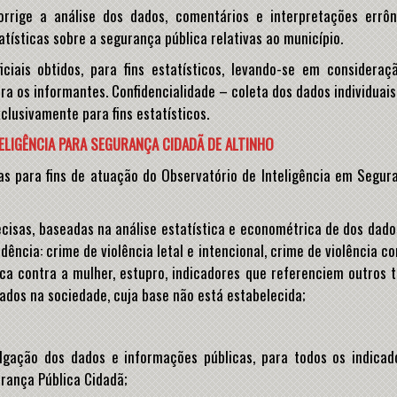
rige a análise dos dados, comentários e interpretações errôn
atísticas sobre a segurança pública relativas ao município.
ciais obtidos, para fins estatísticos, levando-se em consideraç
ra os informantes. Confidencialidade – coleta dos dados individuais
clusivamente para fins estatísticos.
LIGÊNCIA PARA SEGURANÇA CIDADÃ DE ALTINHO
s para fins de atuação do Observatório de Inteligência em Segur
ecisas, baseadas na análise estatística e econométrica de dos dado
idência: crime de violência letal e intencional, crime de violência c
ca contra a mulher, estupro, indicadores que referenciem outros t
cados na sociedade, cuja base não está estabelecida;
vulgação dos dados e informações públicas, para todos os indicad
rança Pública Cidadã;