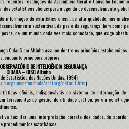
 as recentes resoluções da Assembleia Geral e Conselho Econômi
 das estatísticas oficiais para a agenda de desenvolvimento global
 informação da estatística oficial, de alta qualidade, nas anális
 desenvolvimento sustentável, da paz e da segurança, bem como pa
e povos, de um mundo cada vez mais conectado, que exige abertu
ança Cidadã em Altinho assume dentre os princípios estabelecidos 
s, enquanto princípios próprios:
 OBSERVATÓRIO DE INTELIGÊNCIA SEGURANÇA
CIDADÃ – OISC Altinho
de Estatística das Nações Unidas, 1994)
s.un.org/unsd/methods/statorg/default.htm
)
atísticas oficiais, indispensáveis ao sistema de informação de
em ferramentas de gestão, de utilidade prática, para a construçã
ltinense.
tiva facilitar uma interpretação correta dos dados, de acordo
 e procedimentos estatísticos.