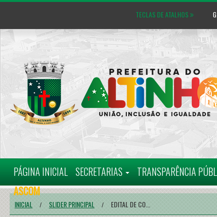
TECLAS DE ATALHOS
GL
MAPA DO SITE
CARTA D
PÁGINA INICIAL
SECRETARIAS
TRANSPARÊNCIA PÚB
ASCOM
INICIAL
SLIDER PRINCIPAL
EDITAL DE CO...
/
/